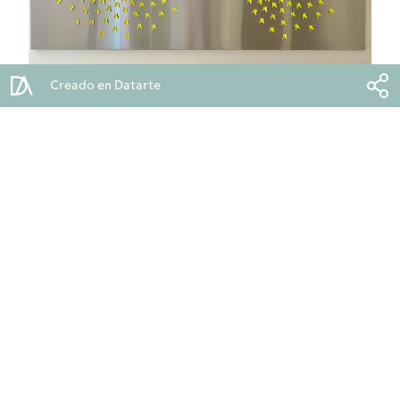
Creado en Datarte
Bandos
2022
Acero
110x220x8cm
10.000.000 COP