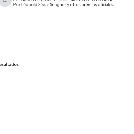
Posibilidad de ganar reconocimientos como el Grand
Prix Léopold Sédar Senghor y otros premios oficiales.
esultados