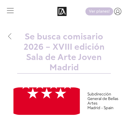
Ver planes!
Se busca comisario
2026 – XVIII edición
Sala de Arte Joven
Madrid
Subdirección
General de Bellas
Artes
Madrid - Spain